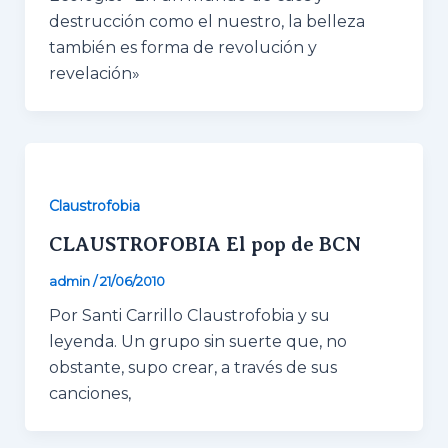
funcionalidades
destrucción como el nuestro, la belleza
desaparecerán
también es forma de revolución y
de la web.
revelación»
Marketing
Al compartir tus
intereses y
comportamiento
mientras visitas
Claustrofobia
nuestro sitio,
aumentas la
CLAUSTROFOBIA El pop de BCN
posibilidad de ver
contenido y
admin
/
21/06/2010
ofertas
personalizados.
Por Santi Carrillo Claustrofobia y su
leyenda. Un grupo sin suerte que, no
obstante, supo crear, a través de sus
canciones,