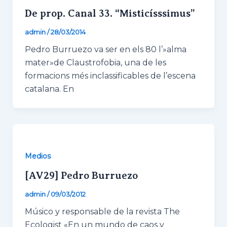
De prop. Canal 33. “Misticísssimus”
Estadísticas
Para que
admin
/
28/03/2014
podamos
mejorar la
Pedro Burruezo va ser en els 80 l’»alma
funcionalidad
mater»de Claustrofobia, una de les
y estructura
formacions més inclassificables de l’escena
de la web,
en base a
catalana. En
cómo se usa
la web.
Experiencia
Para que
Medios
nuestra web
funcione lo
[AV29] Pedro Burruezo
mejor posible
durante tu
admin
/
09/03/2012
visita. Si
rechaza estas
Músico y responsable de la revista The
cookies,
Ecologist «En un mundo de caos y
algunas