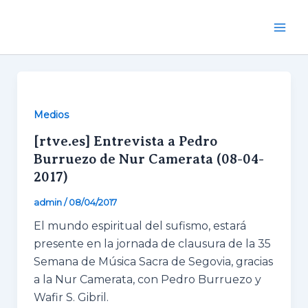
Ir
al
Mai
contenido
Men
Medios
[rtve.es] Entrevista a Pedro
Burruezo de Nur Camerata (08-04-
2017)
admin
/
08/04/2017
El mundo espiritual del sufismo, estará
presente en la jornada de clausura de la 35
Semana de Música Sacra de Segovia, gracias
a la Nur Camerata, con Pedro Burruezo y
Wafir S. Gibril.