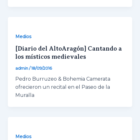
Medios
[Diario del AltoAragón] Cantando a
los místicos medievales
admin
/
18/09/2016
Necesarias
Pedro Burruzeo & Bohemia Camerata
Estas
ofrecieron un recital en el Paseo de la
cookies no
son
Muralla
opcionales.
Son
necesarias
para que
funcione la
web.
Medios