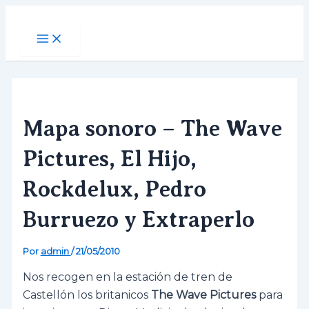
Ir
al
Main
Menu
contenido
Mapa sonoro – The Wave
Pictures, El Hijo,
Rockdelux, Pedro
Burruezo y Extraperlo
Por
admin
/
21/05/2010
Nos recogen en la estación de tren de
Castellón los britanicos
The Wave Pictures
para