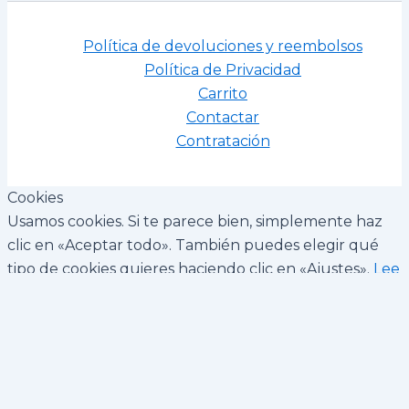
Política de devoluciones y reembolsos
Política de Privacidad
Carrito
Contactar
Contratación
Cookies
Usamos cookies. Si te parece bien, simplemente haz
clic en «Aceptar todo». También puedes elegir qué
tipo de cookies quieres haciendo clic en «Ajustes».
Lee
nuestra política de cookies
Ajustes
Aceptar todo
Cookies
Elige qué tipo de cookies aceptar. Tu elección será
guardada durante un año.
Lee nuestra política de