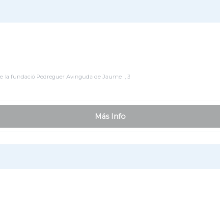
 de la fundació Pedreguer Avinguda de Jaume I, 3
Más Info