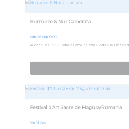
Burruezo & Nur Camerata
Sáb, 06 Sep 19:00
al-Àndalus S. XXI Fundació Família Costa i Costa 6-IX 19h Seu
Festival d'Art Sacre de Magura/Rumania
Vie, 15 Ago