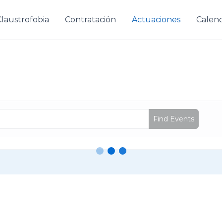
Claustrofobia
Contratación
Actuaciones
Calend
Find Events