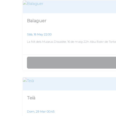
Estadísticas
Para que
podamos
Balaguer
mejorar la
funcionalidad
y estructura
Sáb, 16 May 22:00
de la web,
La Nit dels Museus Dissabte, 16 de maig 22h Abu Bakr de Tort
en base a
cómo se usa
la web.
Experiencia
Para que
nuestra web
funcione lo
mejor posible
durante tu
Teià
visita. Si
rechaza estas
cookies,
Dom, 29 Mar 00:45
algunas