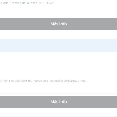
odó · Passeig de la Riera, 148 · 08329…
Más Info
stir 19h Petit concert Burruezo solo I exposició conjunta amb…
Más Info