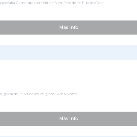
ievàlia Camerata Monestir de Sant Pere de les Puel.les Cicle…
Más Info
augural de La Nit de les Religions Amb Marta…
Más Info