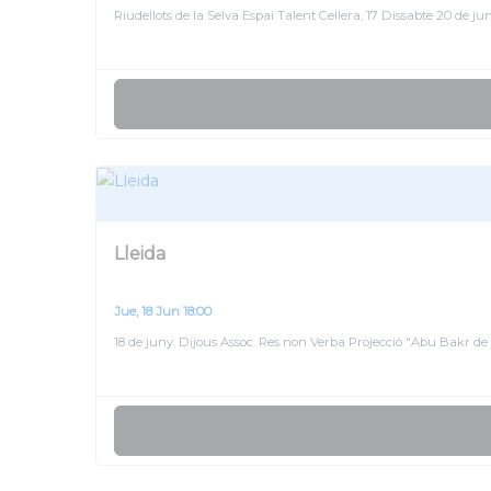
Riudellots de la Selva Espai Talent Cellera, 17 Dissabte 20 de j
Lleida
Necesarias
Estas
cookies no
Jue, 18 Jun 18:00
son
18 de juny. Dijous Assoc. Res non Verba Projecció "Abu Bakr 
opcionales.
Son
necesarias
para que
funcione la
web.