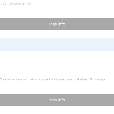
uny 22h Concerts al Pati
Más Info
de Tortosa" + cinefòrum +Microconcert músiques neoandalusines 18h Maragall,…
Más Info