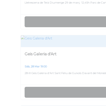
Lletrescena de Teià Diumenge 29 de març 12,45h Parc de Can G
funcionalidades
desaparecerán
de la web.
Marketing
Al compartir tus
intereses y
comportamiento
mientras visitas
nuestro sitio,
Geis Galeria d'Art
aumentas la
posibilidad de ver
contenido y
Sáb, 28 Mar 19:00
ofertas
28-III Geis Galeria d'Art Sant Feliu de Guíxols Davant del Mone
personalizados.