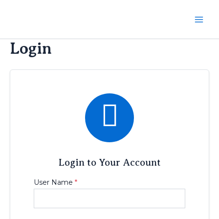
Ir
al
Mai
contenido
Login
Men

Login to Your Account
User Name
*