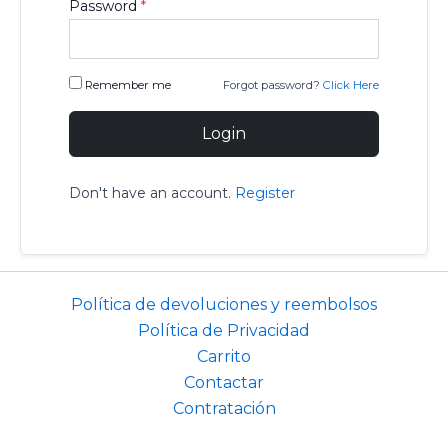
Password
*
Remember me
Forgot password?
Click Here
Login
Don't have an account.
Register
Necesarias
Estas
cookies no
son
Política de devoluciones y reembolsos
opcionales.
Política de Privacidad
Son
Carrito
necesarias
para que
Contactar
funcione la
Contratación
web.