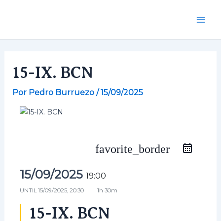
Ir
al
Mai
contenido
Men
15-IX. BCN
Por
Pedro Burruezo
/
15/09/2025
favorite_border
15/09/2025
19:00
UNTIL
15/09/2025, 20:30
1h 30m
15-IX. BCN