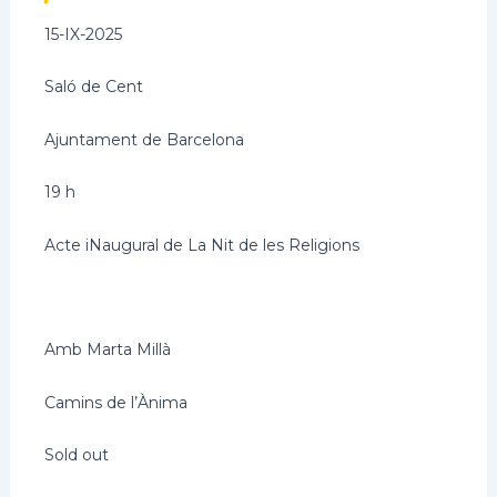
15-IX-2025
Saló de Cent
Ajuntament de Barcelona
19 h
Acte iNaugural de La Nit de les Religions
Necesarias
Estas
cookies no
son
Amb Marta Millà
opcionales.
Son
necesarias
Camins de l’Ànima
para que
funcione la
Sold out
web.