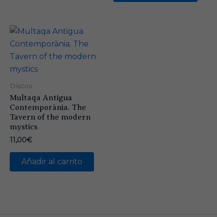
Discos
Multaqa Antigua
Contemporània. The
Tavern of the modern
mystics
11,00
€
Añadir al carrito