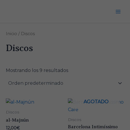
Ir
al
Mai
contenido
Men
Inicio
/ Discos
Discos
Mostrando los 9 resultados
AGOTADO
Discos
Discos
al-Majnún
Barcelona Intimíssimo
12,00
€