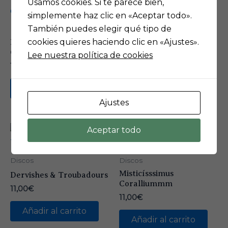
Usamos cookies. Si te parece bien,
simplemente haz clic en «Aceptar todo».
También puedes elegir qué tipo de
Discos
Discos
cookies quieres haciendo clic en «Ajustes».
Burruezo & Nur
Claustrofobia. Les
Camerata
TresOrs. 1982-1999
Lee nuestra política de cookies
14,00
€
11,00
€
Leer más
Leer más
Ajustes
Aceptar todo
Discos
Discos
Misticísssimus
Dervishes & Troubadours
Coralliummm
11,00
€
11,00
€
Añadir al carrito
Añadir al carrito